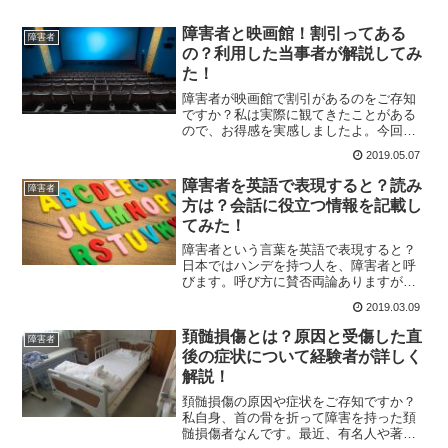
障害者と映画館！割引ってある
障害者
の？利用した当事者が解説してみ
た！
障害者が映画館で割引があるのをご存知
ですか？私は実際に観てきたことがある
ので、お得感を実感しましたよ。今回は
障害者と映画館について、詳しく解説し
2019.05.07
ます。後半には、私の使用感も記載して
みました。それではいってみましょう。
障害者を英語で表現すると？読み
障害者
方は？会話に役立つ情報を記載し
てみた！
障害者という言葉を英語で表現すると？
日本ではハンデを持つ人を、障害者と呼
びます。呼び方に賛否両論ありますが、
「しょうがいしゃ」と言いますよね。海
2019.03.09
外ではどうなのでしょうか？今回は障害
者と英語について、詳しく解説します。
頚髄損傷とは？原因と受傷した直
障害者
英語繋がりということで、...
後の症状について経験者が詳しく
解説！
頚髄損傷の原因や症状をご存知ですか？
私自身、首の骨を折って障害を持った頚
髄損傷者なんです。最近、有名人や著名