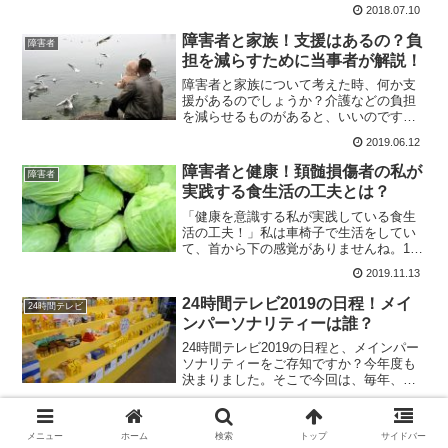
人で受傷される方が多いので、この機会
2018.07.10
にどのようなものか知ってもらいたく記
事にしようと考えました。今回は健常者
障害者と家族！支援はあるの？負
障害者
から障害を持って長い私が...
担を減らすために当事者が解説！
障害者と家族について考えた時、何か支
援があるのでしょうか？介護などの負担
を減らせるものがあると、いいのですが
ね。今回は、障害者と家族について、詳
2019.06.12
しく解説します。後半には当事者の私が
経験にもとづいた内容を、記載してみま
障害者と健康！頚髄損傷者の私が
障害者
した。それではいってみま...
実践する食生活の工夫とは？
「健康を意識する私が実践している食生
活の工夫！」私は車椅子で生活をしてい
て、首から下の感覚がありませんね。19
歳の時に車の事故で首の骨を折った、頚
2019.11.13
髄損傷者なんです。障害を持ってからの
私は排便するのに時間がかかるため、週
24時間テレビ2019の日程！メイ
24時間テレビ
一回にしています。だか...
ンパーソナリティーは誰？
24時間テレビ2019の日程と、メインパー
ソナリティーをご存知ですか？今年度も
決まりました。そこで今回は、毎年、募
金ボランティアしている私が、24時間テ
2018.05.24
レビ2019日程をお伝えします。参考にし
ていただけると、嬉しい限りです。＾＾
メニュー
ホーム
検索
トップ
サイドバー