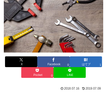
X
Facebook
はてブ
0
1
Pocket
LINE
0
2018.07.16
2019.07.09