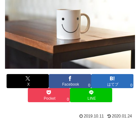
X
Facebook
はてブ
0
0
Pocket
LINE
0
2019.10.11
2020.01.24