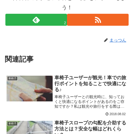
う！
2
まっつん
関連記事
車椅子ユーザーが観光！車での旅
車椅子
行ポイントを知ることで快適にな
る♪
車椅子ユーザーとの観光時に、知ってお
くと快適になるポイントがあるのをご存
知ですか？私は観光や旅行をする際は、
公共交通より車が絶対便利だと思ってい
2018.08.02
ます。その理由がこちらです。 荷物をい
っぱい詰められる 目的地近くに車椅子駐
車椅子スロープの勾配を介助する
車椅子
車ペースがあるので停...
方法とは？安全な幅はどれくら