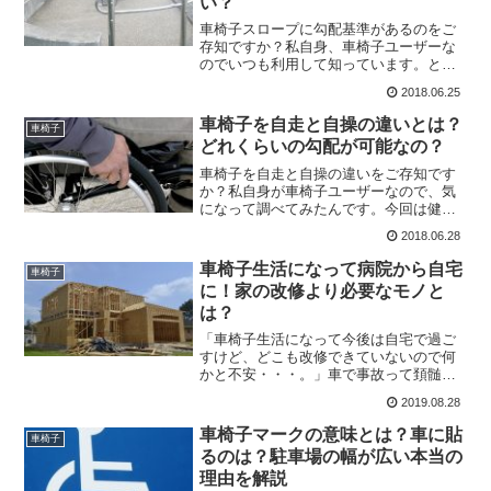
い？
車椅子スロープに勾配基準があるのをご
存知ですか？私自身、車椅子ユーザーな
のでいつも利用して知っています。とい
うのも、気になって詳しく調べてみたん
2018.06.25
です。今回は健常者から障害を持って長
い私が、車椅子に関わるスロープについ
車椅子を自走と自操の違いとは？
車椅子
て、お伝えしたいと思いま...
どれくらいの勾配が可能なの？
車椅子を自走と自操の違いをご存知です
か？私自身が車椅子ユーザーなので、気
になって調べてみたんです。今回は健常
者から障害を持って長い私が、漢字で
2018.06.28
「じそう」（自走と自操の違い）や勾
配、リハビリ方法についてお伝えしたい
車椅子生活になって病院から自宅
車椅子
と思います。後半には私が毎日...
に！家の改修より必要なモノと
は？
「車椅子生活になって今後は自宅で過ご
すけど、どこも改修できていないので何
かと不安・・・。」車で事故って頚髄を
損傷し入院している男性がこんなことを
2019.08.28
言っていると、小耳に挟んだのです。自
宅に戻る時期が迫っているけど玄関や室
車椅子マークの意味とは？車に貼
車椅子
内の段差が改修されていな...
るのは？駐車場の幅が広い本当の
理由を解説