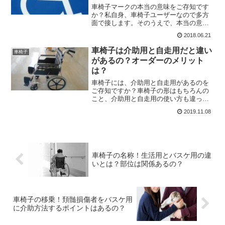
車椅子マークの本当の意味をご存知です
か？私自身、車椅子ユーザーなので多方
面で接します。そのうえで、本当の意味
を知らない人が多いのではないかと思っ
2018.06.21
たのです。今回は健常者から障害を持っ
て長い私が、車椅子マークの本当の意味
車椅子は介助用と自走用だと違い
車椅子
や描かれた駐車場について...
があるの？オーダーのメリット
は？
車椅子には、介助用と自走用があるのを
ご存知ですか？車椅子の形はもちろんの
こと、介助用と自走用の使い方も違って
くるし、メリットやデメリットも存在す
2019.11.08
るのです。意外と知られていない内容だ
と思うんですよね。そこで今回は車椅子
ユーザーの私が、介助用と...
車椅子の名称！生活用とバスケ用の違
いとは？部位は関係あるの？
車椅子の移乗！頚髄損傷者をバスケ用
に介助方法するポイントはあるの？