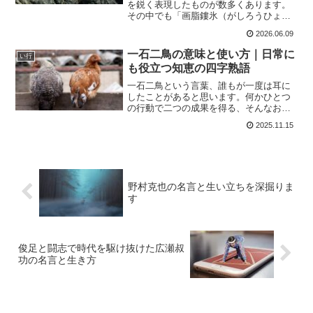
を鋭く表現したものが数多くあります。
その中でも「画脂鏤氷（がしろうひょ
う）」という言葉は、普段の会話ではあ
2026.06.09
まり耳にしないものの、とても深い意味
を持った四字熟語です。私自身、車椅子
一石二鳥の意味と使い方｜日常に
い行
で生活するようになってから...
も役立つ知恵の四字熟語
一石二鳥という言葉、誰もが一度は耳に
したことがあると思います。何かひとつ
の行動で二つの成果を得る、そんなお得
な響きがある四字熟語です。例えば、散
2025.11.15
歩をしながら健康維持と気分転換の両方
を叶えるような場面。これこそまさに一
石二鳥です。日常生活の中...
野村克也の名言と生い立ちを深掘りま
す
俊足と闘志で時代を駆け抜けた広瀬叔
功の名言と生き方