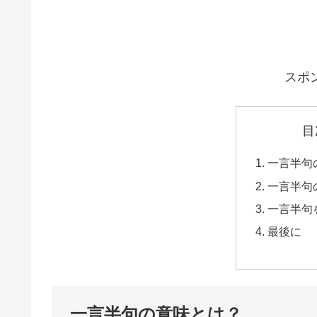
スポ
目
一言半句
一言半句
一言半句
最後に
一言半句の意味とは？