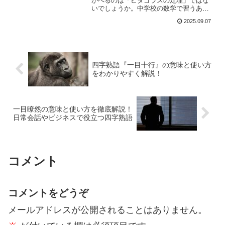
かべるのは「ピタゴラスの定理」ではな
いでしょうか。中学校の数学で習うあの
有名な直角三角形の公式は、彼の名前を
2025.09.07
今に伝える象徴的なものです。しかし、
ピタゴラスは単に数学者として名を残し
ただけではなく、哲学者、...
四字熟語『一目十行』の意味と使い方
をわかりやすく解説！
一目瞭然の意味と使い方を徹底解説！
日常会話やビジネスで役立つ四字熟語
コメント
コメントをどうぞ
メールアドレスが公開されることはありません。