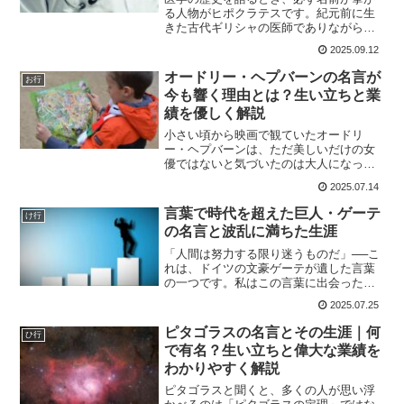
る人物がヒポクラテスです。紀元前に生
きた古代ギリシャの医師でありながら、
彼の考え方や残した言葉は、現代の医療
2025.09.12
や倫理観にも深く影響を与えています。
私自身、日常的に病院に関わることが多
オードリー・ヘプバーンの名言が
お行
い立場なので「医療の基礎...
今も響く理由とは？生い立ちと業
績を優しく解説
小さい頃から映画で観ていたオードリ
ー・ヘプバーンは、ただ美しいだけの女
優ではないと気づいたのは大人になって
からでした。彼女の名言を知るたびに、
2025.07.14
なんでこんなに温かく、胸に残る言葉を
残せるのか不思議に思ってきました。映
言葉で時代を超えた巨人・ゲーテ
け行
画『ローマの休日』の笑顔の...
の名言と波乱に満ちた生涯
「人間は努力する限り迷うものだ」──こ
れは、ドイツの文豪ゲーテが遺した言葉
の一つです。私はこの言葉に出会ったと
き、思わず電動車椅子の手元を握る手に
2025.07.25
力が入りました。何度も挫折し、迷いな
がらも前に進むという姿勢が、自分の境
ピタゴラスの名言とその生涯｜何
ひ行
遇と重なって胸に響いた...
で有名？生い立ちと偉大な業績を
わかりやすく解説
ピタゴラスと聞くと、多くの人が思い浮