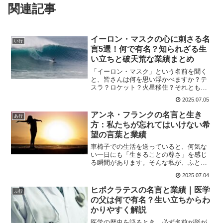
関連記事
イーロン・マスクの心に刺さる名
い行
言5選！何で有名？知られざる生
い立ちと破天荒な業績まとめ
「イーロン・マスク」という名前を聞く
と、皆さんは何を思い浮かべますか？テ
スラ？ロケット？火星移住？それとも破
天荒なツイート？笑私は正直、ニュース
2025.07.05
やYouTubeで『またイーロンが何か言っ
てる』くらいのイメージしかなかったん
アンネ・フランクの名言と生き
あ行
です。でも、彼の言...
方：私たちが忘れてはいけない希
望の言葉と業績
車椅子での生活を送っていると、何気な
い一日にも「生きることの尊さ」を感じ
る瞬間があります。そんな私が、ふと疲
れた夜に思い出すのがアンネ・フランク
2025.07.04
の言葉です。「それでも私は、人間の心
の中は本当はとても良いものだと信じて
ヒポクラテスの名言と業績｜医学
ふ行
います」戦争の中で、迫害...
の父は何で有名？生い立ちからわ
かりやすく解説
医学の歴史を語るとき、必ず名前が挙が