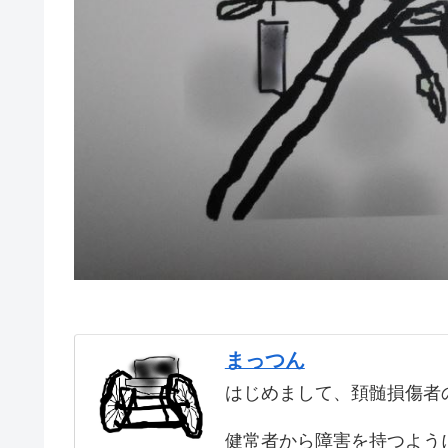
まっつん
はじめまして、頚髄損傷者
健常者から障害を持つよう