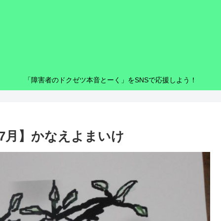
「障害者のドクゼツ本音とーく」をSNSで応援しよう！
7月】かなえよまいけ