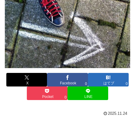
X
Facebook
はてブ
0
0
Pocket
LINE
0
2025.11.24