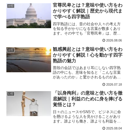
紹介する「寒江独釣」という言葉は、美
官尊民卑とは？意味や使い方をわ
か行
しい情景が目に浮かぶだけ...
かりやすく解説｜歴史から現代ま
で学べる四字熟語
四字熟語には、昔の社会や人々の考え方
を知る手がかりになる言葉が数多くあり
ます。その中でも「官尊民卑」は、歴史
を学ぶ中で目にすることが多い四字熟語
2026.08.06
の一つです。学校の授業や本で見かけた
ことがあっても、意味を詳しく説明しよ
観感興起とは？意味や使い方をわ
か行
うとすると難しく感じる方...
かりやすく解説！心を動かす四字
熟語の魅力
普段の会話ではあまり耳にしない四字熟
語の中にも、意味を知ると「こんな言葉
があったのか」と驚かされるものがあり
ます。私自身、四字熟語を調べることが
2026.07.18
好きで、辞書や資料を眺めていると、普
段は使わない言葉との出会いがたくさん
「以身殉利」の意味と使い方を徹
い行
あります。今回ご紹介する...
底解説｜利益のために身を捧げる
覚悟とは？
日々のニュースやSNSで、ビジネスに命
を懸けるような人を見かけることがあり
ます。誰よりも働き、誰よりも利益を追
い求め、時に身体を壊してまで結果を出
2025.08.04