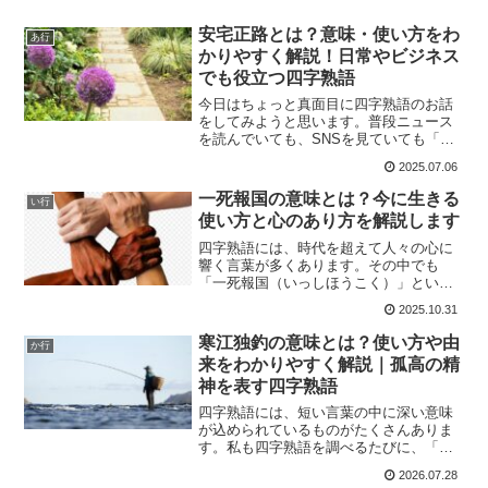
安宅正路とは？意味・使い方をわ
あ行
かりやすく解説！日常やビジネス
でも役立つ四字熟語
今日はちょっと真面目に四字熟語のお話
をしてみようと思います。普段ニュース
を読んでいても、SNSを見ていても「な
んだか難しい四字熟語が使われているけ
2025.07.06
れど、結局どういう意味なんだろう？」
と思うことありませんか？実は先日、友
一死報国の意味とは？今に生きる
い行
人との会話の中で「安宅...
使い方と心のあり方を解説します
四字熟語には、時代を超えて人々の心に
響く言葉が多くあります。その中でも
「一死報国（いっしほうこく）」という
言葉は、重みのある響きを持ちながら
2025.10.31
も、現代ではなかなか耳にする機会が少
ないかもしれません。この言葉は、命を
寒江独釣の意味とは？使い方や由
か行
懸けて国に尽くすという強い決...
来をわかりやすく解説｜孤高の精
神を表す四字熟語
四字熟語には、短い言葉の中に深い意味
が込められているものがたくさんありま
す。私も四字熟語を調べるたびに、「昔
の人は本当に表現が上手だな」と感心す
2026.07.28
ることがあります。その中でも、今回ご