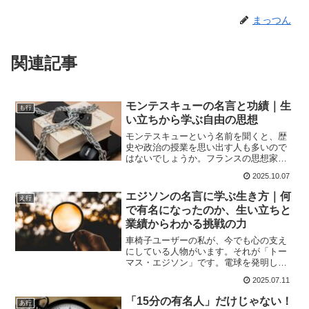
まっつん
関連記事
モンテスキューの名言と功績｜生
も行
い立ちから学ぶ自由の思想
モンテスキューという名前を聞くと、歴
史や政治の授業を思い出す人も多いので
はないでしょうか。フランスの思想家と
して知られる彼は、近代社会に大きな影
2025.10.07
響を与えた人物の一人です。法律や自由
について深く考え、その思想は現代の民
エジソンの名言に学ぶ生き方｜何
え行
主主義にも受け継がれてい...
で有名になったのか、生い立ちと
業績からわかる挑戦の力
車椅子ユーザーの私が、今でも心の支え
にしている人物がいます。それが「トー
マス・エジソン」です。電球を発明した
人として名前だけ知っている方も多いか
2025.07.11
もしれませんが、エジソンの人生は決し
て順風満帆ではなく、何度失敗しても諦
「15分の有名人」だけじゃない！
あ行
めず挑戦し続ける姿勢が彼...