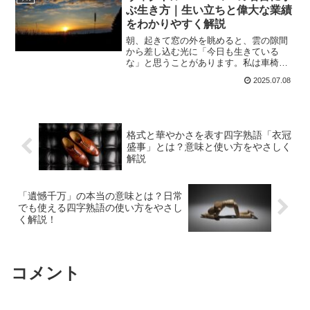
て諸葛孔明のことを知ったの...
ぶ生き方｜生い立ちと偉大な業績
をわかりやすく解説
朝、起きて窓の外を眺めると、雲の隙間
から差し込む光に「今日も生きている
な」と思うことがあります。私は車椅子
で生活しているので、日常の中で立ち止
2025.07.08
まることが多いのですが、そんな時、言
葉の力に背中を押されることがありま
す。その中でも特に心を支えて...
格式と華やかさを表す四字熟語「衣冠
盛事」とは？意味と使い方をやさしく
解説
「遺憾千万」の本当の意味とは？日常
でも使える四字熟語の使い方をやさし
く解説！
コメント