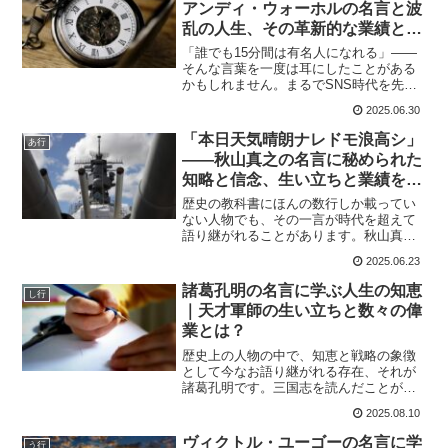
アンディ・ウォーホルの名言と波
乱の人生、その革新的な業績と
は？
「誰でも15分間は有名人になれる」——
そんな言葉を一度は耳にしたことがある
かもしれません。まるでSNS時代を先取
りしたようなこの名言、実は1960年代に
2025.06.30
活動していたポップアートの巨匠アンデ
ィ・ウォーホルが発したものなんです。
「本日天気晴朗ナレドモ浪高シ」
あ行
彼の作品はもちろ...
――秋山真之の名言に秘められた
知略と信念、生い立ちと業績をた
どる
歴史の教科書にほんの数行しか載ってい
ない人物でも、その一言が時代を超えて
語り継がれることがあります。秋山真之
（あきやま さねゆき）もそのひとりで
2025.06.23
す。「本日天気晴朗ナレドモ浪高シ」と
いう報告文。この言葉を目にしたとき、
諸葛孔明の名言に学ぶ人生の知恵
し行
私はただの天気報告と思っ...
｜天才軍師の生い立ちと数々の偉
業とは？
歴史上の人物の中で、知恵と戦略の象徴
として今なお語り継がれる存在、それが
諸葛孔明です。三国志を読んだことがな
い人でも、その名前を聞けば何となく
2025.08.10
「賢い人」「軍師」といったイメージが
浮かぶのではないでしょうか。私が初め
ヴィクトル・ユーゴーの名言に学
う行