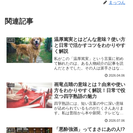
まっつん
関連記事
温厚篤実とはどんな意味？使い方
お行
と日常で活かすコツをわかりやす
く解説
私がこの「温厚篤実」という言葉に初め
て触れたのは、ある人物紹介の記事を読
んだときでした。その人は派手さはない
けれど、周囲から深く信頼されていると
2026.04.06
書かれていて、その理由として「温厚篤
実な人柄」と表現されていました。正
画竜点睛の意味とは？由来や使い
か行
直、そのときの私は意味がよ...
方をわかりやすく解説！日常で役
立つ四字熟語の魅力
四字熟語には、短い言葉の中に深い意味
が込められているものがたくさんありま
す。私は普段から本や新聞、テレビなど
で四字熟語を見かけるたびに、「どんな
2026.07.06
意味なのだろう」と興味を持って調べる
ことがあります。その中でも、特に印象
「悪酔強酒」ってまさにあの人!?
あ行
に残った言葉の一つが「画...