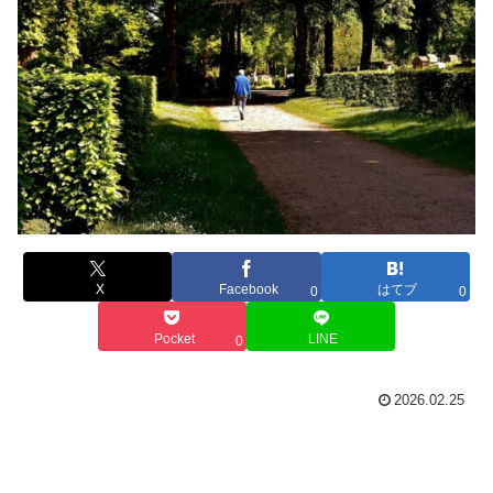
X
Facebook
はてブ
0
0
Pocket
LINE
0
2026.02.25