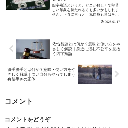
四字熟語というと、どこか難しくて堅苦
しい印象を持たれる方も多いかもしれま
せん。正直に言うと、私自身も昔はそう
でした。学校で習ったはずなのに、意味
2026.01.17
を聞かれると口ごもってしまう言葉がた
くさんあります。有相無相も、そのひと
つでした。文字を見ただけ...
依怙贔屭とは何か？意味と使い方をや
さしく解説｜身近に潜む不公平を見抜
く四字熟語
得手勝手とは何か？意味・使い方をや
さしく解説｜つい自分もやってしまう
身勝手さの正体
コメント
コメントをどうぞ