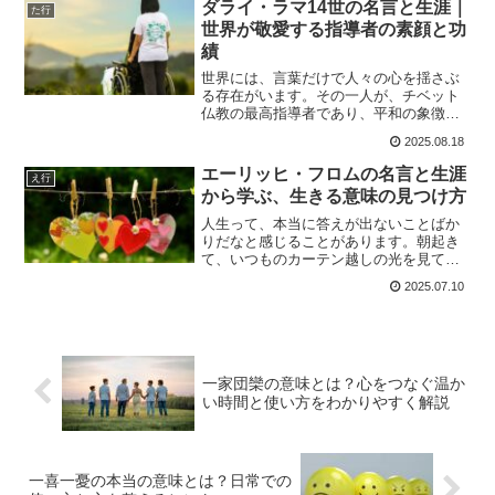
ダライ・ラマ14世の名言と生涯｜
た行
や偏見について話題になるこ...
世界が敬愛する指導者の素顔と功
績
世界には、言葉だけで人々の心を揺さぶ
る存在がいます。その一人が、チベット
仏教の最高指導者であり、平和の象徴と
もされるダライ・ラマ14世です。彼の言
2025.08.18
葉は、宗教や国境を超えて多くの人々に
響き、人生や人間関係に深い気づきを与
エーリッヒ・フロムの名言と生涯
え行
えてくれます。特に、彼...
から学ぶ、生きる意味の見つけ方
人生って、本当に答えが出ないことばか
りだなと感じることがあります。朝起き
て、いつものカーテン越しの光を見て、
なんとなく一日を始めてしまう日。そん
2025.07.10
な時、ふと心の奥から、「私は本当にこ
れでいいのだろうか」と小さな声が聞こ
える時があります。私は車...
一家団欒の意味とは？心をつなぐ温か
い時間と使い方をわかりやすく解説
一喜一憂の本当の意味とは？日常での