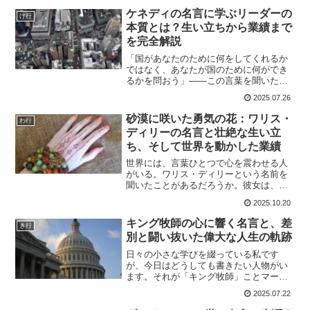
して時に過激な発言で時代を揺るがした
ケネディの名言に学ぶリーダーの
け行
存在でした。ジョ...
本質とは？生い立ちから業績まで
を完全解説
「国があなたのために何をしてくれるか
ではなく、あなたが国のために何ができ
るかを問おう」――この言葉を聞いたこ
とがある方も多いのではないでしょう
2025.07.26
か。アメリカ合衆国第35代大統領ジョ
ン・F・ケネディの就任演説での一節で
砂漠に咲いた勇気の花：ワリス・
わ行
す。シンプルながらも力強く...
ディリーの名言と壮絶な生い立
ち、そして世界を動かした業績
世界には、言葉ひとつで心を震わせる人
がいる。ワリス・ディリーという名前を
聞いたことがあるだろうか。彼女は、ソ
マリアの砂漠に生まれ、過酷な運命を生
2025.10.20
き抜き、やがて世界的なモデルとなり、
さらに女性の人権を訴える活動家として
キング牧師の心に響く名言と、差
き行
名を刻んだ女性だ。彼女の...
別と闘い抜いた偉大な人生の軌跡
日々の小さな学びを綴っている私です
が、今日はどうしても書きたい人物がい
ます。それが「キング牧師」ことマーテ
ィン・ルーサー・キング・ジュニアで
2025.07.22
す。なぜ急に彼のことを書こうと思った
かというと、最近ニュースやSNSで差別