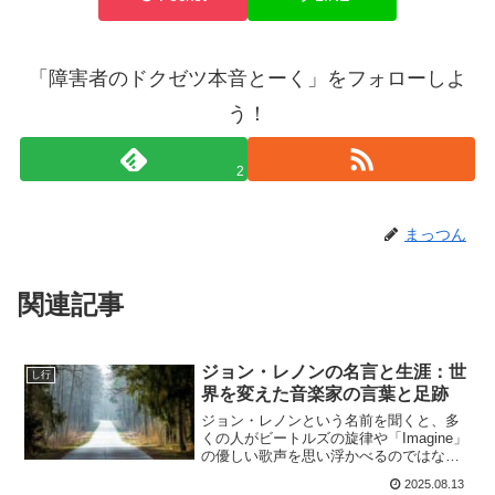
「障害者のドクゼツ本音とーく」をフォローしよ
う！
2
まっつん
関連記事
ジョン・レノンの名言と生涯：世
し行
界を変えた音楽家の言葉と足跡
ジョン・レノンという名前を聞くと、多
くの人がビートルズの旋律や「Imagine」
の優しい歌声を思い浮かべるのではない
でしょうか。彼は単なるミュージシャン
2025.08.13
ではなく、平和活動家、文化の象徴、そ