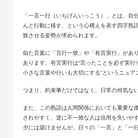
「一言一行（いちげんいっこう）」とは、自
んと行動に移す、という心構えを表す四字熟
致させる姿勢が求められます。
似た言葉に「言行一致」や「有言実行」があ
あります。有言実行は“言ったことを必ず実行
小さな言葉や行いも大切にする”というニュア
つまり、約束事だけではなく、日常の何気な
また、この熟語は人間関係においても重要な
されやすく、逆に不一致な人は信用を失いや
夕には築けませんが、日々の「一言」と「一