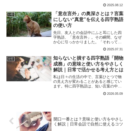
から仲の良い友人と少し離れた場所に暮
2025.08.12
らすことになった時、距離はあるのにす
ぐ会えるような感覚になることがありま
「意在言外」の奥深さとは？言葉
い行
す。そんなときにぴったりな...
にしない“真意”を伝える四字熟語
の使い方
先日、友人との会話中にふと耳にした四
字熟語、「意在言外」。その瞬間、なぜ
か心に引っかかりました。「それってど
ういう意味？」と尋ねたところ、「言葉
2025.07.31
には出してないけど、ちゃんと意味は伝
わってるってやつだよ」と言われて、な
知らないと損する四字熟語「開物
か行
るほどと唸りました。言葉...
成務」の意味と使い方をやさしく
解説｜日常で活かせる考え方とは
私は日々の生活の中で、言葉ひとつで物
の見え方が変わることがあると感じてい
ます。特に四字熟語は、短い言葉の中に
深い意味が込められていて、知れば知る
2026.05.09
ほど面白いものです。そんな中で、最近
私が「なるほど」と感じた言葉が「開物
成務」です。正直に言うと...
開口一番とは？意味と使い方をやさし
く解説｜日常会話で自然に使えるコツ