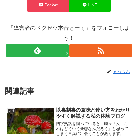
Pocket
LINE
「障害者のドクゼツ本音とーく」をフォローしよ
う！
2
まっつん
関連記事
以毒制毒の意味と使い方をわかり
い行
やすく解説する私の体験ブログ
四字熟語を調べていると、時々「ん、こ
れはどういう発想なんだろう」と思って
しまう言葉に出会うことがあります。今