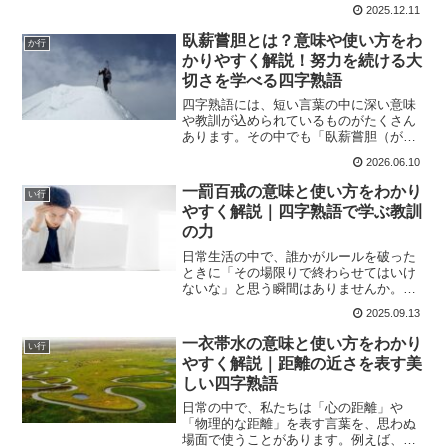
日取り上げる「以毒制毒」も、まさにそ
2025.12.11
のひとつでした。初めて目にした時、私
は正直に言えば少し身構えてしまいまし
臥薪嘗胆とは？意味や使い方をわ
か行
た。毒を毒で制するという...
かりやすく解説！努力を続ける大
切さを学べる四字熟語
四字熟語には、短い言葉の中に深い意味
や教訓が込められているものがたくさん
あります。その中でも「臥薪嘗胆（がし
んしょうたん）」は、学校の授業や歴史
2026.06.10
の本などで見かけることが多い有名な四
字熟語です。しかし、言葉は知っていて
一罰百戒の意味と使い方をわかり
い行
も意味までしっかり理解し...
やすく解説｜四字熟語で学ぶ教訓
の力
日常生活の中で、誰かがルールを破った
ときに「その場限りで終わらせてはいけ
ないな」と思う瞬間はありませんか。学
校や会社、さらには家庭の中でも、規律
2025.09.13
を守ることは大切です。そのために一人
の違反に対してしっかりと注意を促すこ
一衣帯水の意味と使い方をわかり
い行
とで、周囲全体への警告と...
やすく解説｜距離の近さを表す美
しい四字熟語
日常の中で、私たちは「心の距離」や
「物理的な距離」を表す言葉を、思わぬ
場面で使うことがあります。例えば、昔