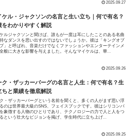
2025.09.27
イケル・ジャクソンの名言と生い立ち｜何で有名？
績をわかりやすく解説
ケルジャクソンと聞けば、誰もが一度は耳にしたことのある名曲
特なダンスを思い出すのではないでしょうか。彼は「キングオブ
プ」と呼ばれ、音楽だけでなくファッションやエンターテインメ
全般に大きな影響を与えました。そんなマイケルは、華...
2025.09.26
ーク・ザッカーバーグの名言と人生：何で有名？生
立ちと業績を徹底解説
ク・ザッカーバーグという名前を聞くと、多くの人がまず思い浮
るのは世界最大級のSNS、フェイスブックです。彼はシリコンバ
を象徴する人物のひとりであり、テクノロジーの力で人と人をつ
るという壮大なビジョンを掲げ、学生時代に立ち上げ...
2025.09.25