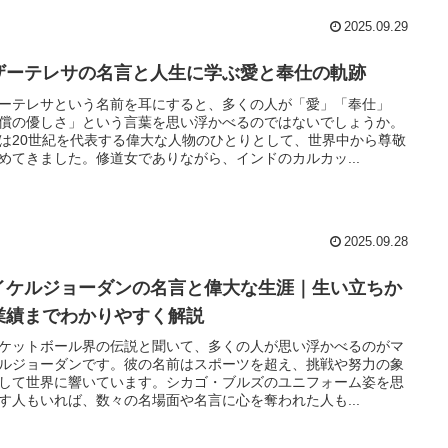
2025.09.29
ザーテレサの名言と人生に学ぶ愛と奉仕の軌跡
ーテレサという名前を耳にすると、多くの人が「愛」「奉仕」
償の優しさ」という言葉を思い浮かべるのではないでしょうか。
は20世紀を代表する偉大な人物のひとりとして、世界中から尊敬
めてきました。修道女でありながら、インドのカルカッ...
2025.09.28
イケルジョーダンの名言と偉大な生涯｜生い立ちか
業績までわかりやすく解説
ケットボール界の伝説と聞いて、多くの人が思い浮かべるのがマ
ルジョーダンです。彼の名前はスポーツを超え、挑戦や努力の象
して世界に響いています。シカゴ・ブルズのユニフォーム姿を思
す人もいれば、数々の名場面や名言に心を奪われた人も...