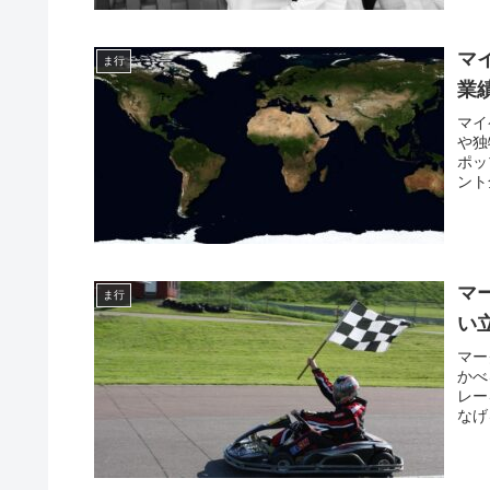
マ
ま行
業
マイ
や独
ポッ
ント
マ
ま行
い
マー
かべ
レー
なげ