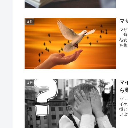
マ
ま行
マザ
「無
彼女
を集
マ
ま行
ら
バス
イケ
徴と
い出