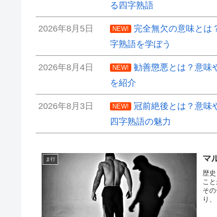
る四字熟語
2026年8月5日
完全無欠の意味とは
NEW!
字熟語を学ぼう
2026年8月4日
勧善懲悪とは？意味
NEW!
を紹介
2026年8月3日
冠前絶後とは？意味
NEW!
四字熟語の魅力
マ
ま行
歴史
こと
その
り、