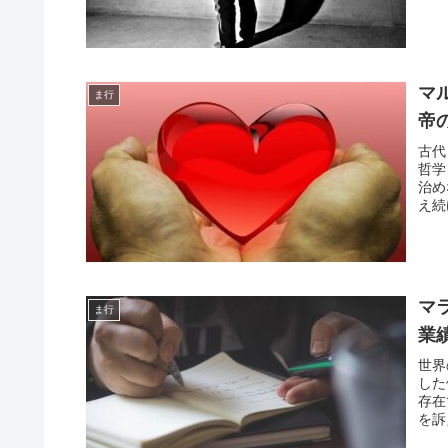
マ
ま行
帝
古代
哲学
治め
え続
マ
ま行
業
世界
した
存在
を訴