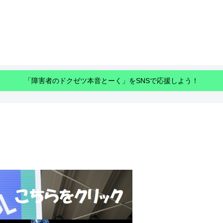
「障害者のドクゼツ本音とーく」をSNSで応援しよう！