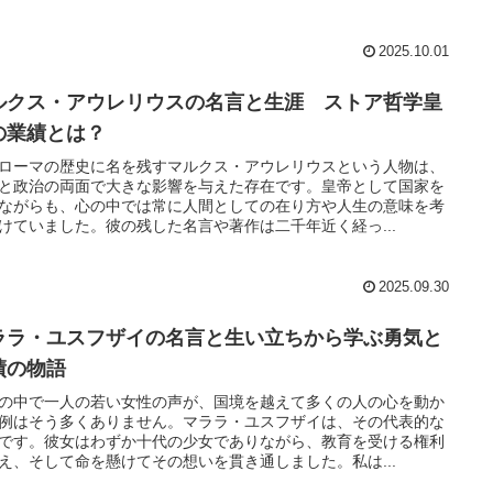
2025.10.01
ルクス・アウレリウスの名言と生涯 ストア哲学皇
の業績とは？
ローマの歴史に名を残すマルクス・アウレリウスという人物は、
と政治の両面で大きな影響を与えた存在です。皇帝として国家を
ながらも、心の中では常に人間としての在り方や人生の意味を考
けていました。彼の残した名言や著作は二千年近く経っ...
2025.09.30
ララ・ユスフザイの名言と生い立ちから学ぶ勇気と
績の物語
の中で一人の若い女性の声が、国境を越えて多くの人の心を動か
例はそう多くありません。マララ・ユスフザイは、その代表的な
です。彼女はわずか十代の少女でありながら、教育を受ける権利
え、そして命を懸けてその想いを貫き通しました。私は...