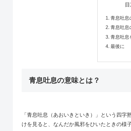
目
青息吐息
青息吐息
青息吐息
最後に
青息吐息の意味とは？
「青息吐息（あおいきといき）」という四字
けを見ると、なんだか風邪をひいたときの様