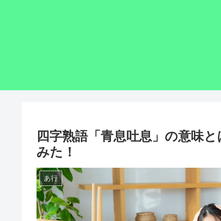
四字熟語「青息吐息」の意味と
みた！
あ行