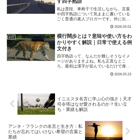
す四字熟語
私は普段、車椅子で生活しながら、言葉
や四字熟語について気ままに書いている
ごく普通の素人ブロガーです。外に出る
機会が限られている分、本や文章と向き
2026.03.01
合う時間は自然と長くなりました。そん
な中で、ある日ふと目に留まったのが
横行闊歩とは？意味や使い方をわ
お行
「燕頷投筆」という四字熟語...
かりやすく解説｜日常で使える例
文付き
四字熟語って、なんだか難しそうなイメ
ージがありますよね。私も正直なとこ
ろ、最初は漢字が並んでいるだけで身構
えてしまっていました。でも、ひとつひ
2026.03.23
とつ意味を知っていくと、意外と日常の
中にしっくり当てはまる言葉が多いこと
に気づきます。今回ご紹介す...
イニエスタ名言に学ぶ心の強さ｜天才
司令塔はなぜ愛されるのか？生い立
ち・業績も解説
アンネ・フランクの名言と生き方：私
たちが忘れてはいけない希望の言葉と
業績