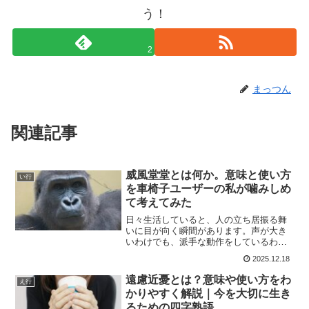
う！
2
まっつん
関連記事
威風堂堂とは何か。意味と使い方
い行
を車椅子ユーザーの私が噛みしめ
て考えてみた
日々生活していると、人の立ち居振る舞
いに目が向く瞬間があります。声が大き
いわけでも、派手な動作をしているわけ
でもないのに、なぜか周囲が自然と道を
2025.12.18
空けるような人。私は車椅子で生活して
いるため、人の視線や空気の変化に敏感
遠慮近憂とは？意味や使い方をわ
え行
になることが多いのですが...
かりやすく解説｜今を大切に生き
るための四字熟語