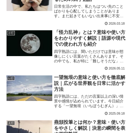
日常生活の中で、私たちはつい先のこと
ばかりを心配してしまうことがありま
す。まだ起きてもいない出来事に不安を
感じたり、遠い未来の問題を考えすぎて
2026.03.18
しまったりすることも少なくありませ
ん。そんな人間の心理をうまく表してい
「怪力乱神」とは？意味や使い方
か行
る言葉の一つが、四字熟語の「...
をわかりやすく解説｜語源や現代
での使われ方も紹介
四字熟語には、聞いただけでは意味が想
像しにくい言葉がたくさんあります。そ
の中でも、私が特に「難しそうだな」と
感じたのが「怪力乱神」という言葉でし
2026.05.11
た。最初に見た時は、「怪力」という部
分だけを見て、筋肉が強い人のことなの
一望無垠の意味と使い方を徹底解
い行
かなと思ってしまったほど...
説｜広がる世界観を日常に活かす
方法
四字熟語には、ただの言葉以上の深い情
景や感情が込められています。今日紹介
する「一望無垠（いちぼうむぎん）」
は、広がる大地や果てしない空を思わせ
2025.09.18
る美しい言葉です。車椅子ユーザーの素
人ブロガーである私も、この言葉を聞く
燕頷投筆とは何か？意味・使い方
え行
と、どこまでも広がる海を眺...
をやさしく解説｜決意の瞬間を表